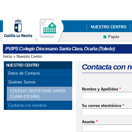
Pa
co
pri
NUESTRO CENTRO
Papás
PLATAFORMA EDUC
PVIPS Colegio Diocesano Santa Clara, Ocaña (Toledo)
Inicio
»
Nuestro Centro
Se encuentra usted aquí
Contacta con n
NUESTRO CENTRO
Datos de Contacto
Quiénes Somos
Nombre y Apellidos
*
COLEGIO DIOCESANO SANTA
CLARA (OCAÑA)
Contacta con nosotros
Su correo electrónico
*
Asunto
*